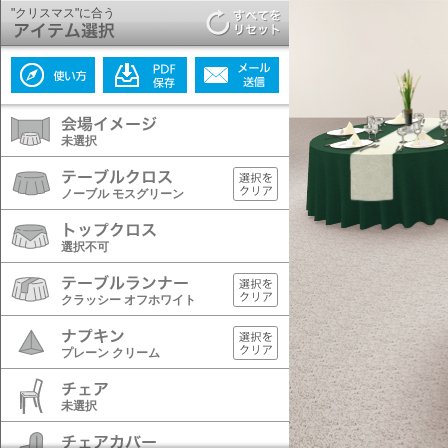
"クリスマス"に合う
未選択
ノーブル モスグリーン
選択不可
クラッシー オフホワイト
プレーン クリーム
未選択