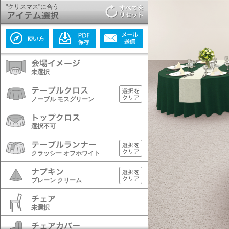
"クリスマス"に合う
未選択
ノーブル モスグリーン
選択不可
クラッシー オフホワイト
プレーン クリーム
未選択