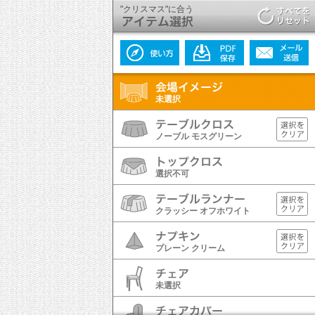
"クリスマス"に合う
未選択
ノーブル モスグリーン
選択不可
クラッシー オフホワイト
プレーン クリーム
未選択