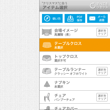
"クリスマス"に合う
高層階（夜）
未選択
選択不可
クラッシー オフホワイト
未選択
バンブーチェア